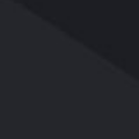
数据加密传
iOS / An
实时数据图
下载 App
体育推荐 · 精选资讯
乐鱼体育官网每日推荐热门看点，汇聚乐鱼体育官网的最新报道与深度解