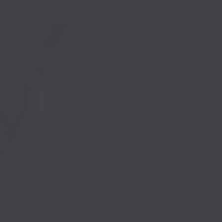
乐鱼体育官网 配备专业客服团队，全
年 365 天 × 24 小时不间断在线，响应
高效，快速协助解决访问、账号、数
据使用等问题，服务可靠，沟通顺
畅。
互动社群生态
构建多维度互动模块，汇聚分析、评
论与赛事讨论社区，提升用户黏性与
归属感。无论新手还是资深用户，都
能在 乐鱼体育官网 找到自己的话语
场。