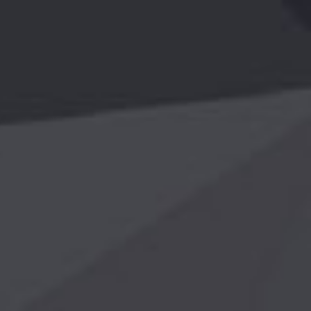
注册入口
开始