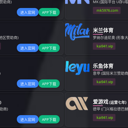
功能模块更新 · 分类查看版本演
功能角度归纳最近多个版本的主要更新内容，便于你快速了解优
赛事推荐
览数据实时同步。
v6.3.0：
基于行为模式的推
送。
用户参与积极性。
v6.2.0：
新增“热投榜”，
能一键直达。
v5.9.2：
话题聚合功能加入