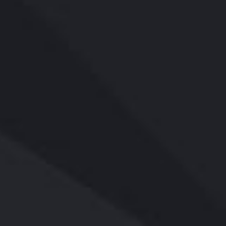
输，隐私守护
droid 全平台兼容
表同步展示
网页版入口
读