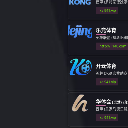
我们从
账户系统
v6.3.0：
支持多端登录状态统一，收藏、等级、浏
v6.2.0：
成长体系升级，等级进度清晰展示，提升
v6.0.0：
账户管理界面重构，操作更清晰，核心功