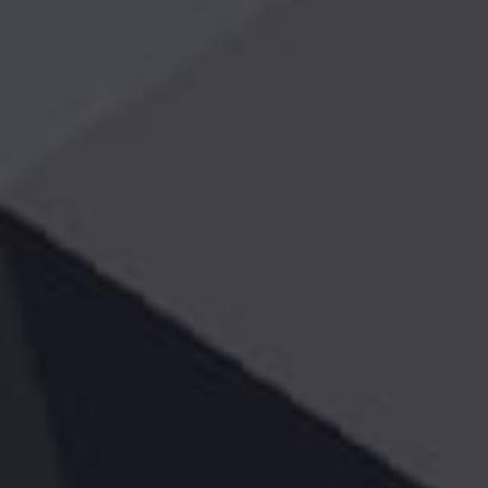
借助全球多节点部署与智能调度机
制，乐鱼体育官网 实现高并发条件下
依然保持流畅体验。热门赛事期间依
旧顺畅无阻，保障您不错过任何精彩
瞬间。
隐私与数据保护
采用多重加密策略与权限控制机制，
全方位保障用户信息与数据交互安
全。乐鱼体育官网 始终坚持以用户隐
私为首要原则，守护每一次访问。