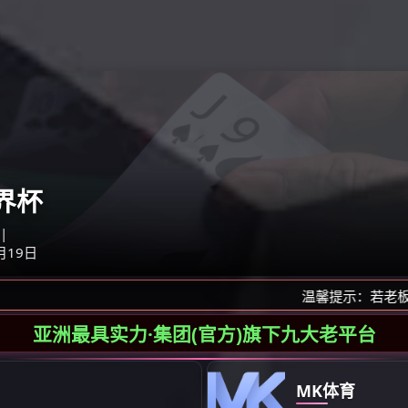
速浏览
体育赛事
足球、篮球、网球、羽毛球等，提供图文直播、赛程推送与历史