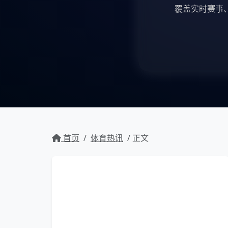
覆盖实时赛事
首页
/
体育热讯
/ 正文