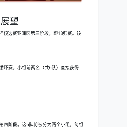
程展望
杯预选赛亚洲区第三阶段，即18强赛。该
双循环赛。小组前两名（共6队）直接获得
入第四阶段。这6队将被分为两个小组，每组