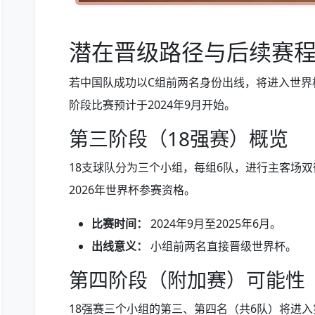
潜在晋级路径与后续赛
若中国队成功以C组前两名身份出线，将进入世界
阶段比赛预计于2024年9月开始。
第三阶段（18强赛）概览
18支球队分为三个小组，每组6队，进行主客场
2026年世界杯参赛资格。
比赛时间：
2024年9月至2025年6月。
出线意义：
小组前两名直接晋级世界杯。
第四阶段（附加赛）可能性
18强赛三个小组的第三、第四名（共6队）将进